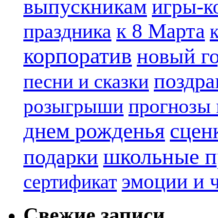
выпускникам
игры-к
к 8 Марта
праздника
корпоратив
новый г
поздра
песни и сказки
прогнозы 
розыгрыши
днем рожденья
сцен
школьные п
подарки
эмоции и 
сертификат
Свежие записи