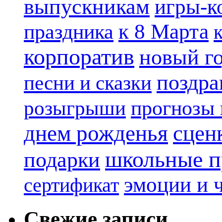
выпускникам
игры-к
к 8 Марта
праздника
корпоратив
новый г
поздра
песни и сказки
прогнозы 
розыгрыши
днем рожденья
сцен
школьные п
подарки
эмоции и 
сертификат
Свежие записи