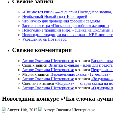
Свежие записи
«Снимается кино» — сценарий Последнего звонка, 
Необычный Новый год с Квесторией
Что нужно для проведения хорошей свадьбы
Застольная игра «Посылка» для юбилея женщины
Новогодние традиции мира – сценка на школьный 
Новогодние традиции разных стран – КВН-приветс
Украшения на Новый год
Свежие комментарии
Автор: Эвелина Шестерненко
к записи
Визитка ком
Саша к записи
Визитка команды – идеи для предст
Автор: Эвелина Шестерненко
к записи
Переделанна
Мария к записи
Переделанная сказка «12 месяцев»
Автор: Эвелина Шестерненко
к записи
«Золушка» —
Светлана к записи
«Золушка» — старая сказка на н
Автор: Эвелина Шестерненко
к записи
«Однажды по
Новогодний конкурс «Чья ёлочка лучш
Август 11th, 2012
Автор: Эвелина Шестерненко