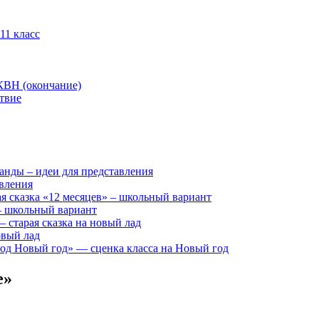
11 класс
КВН (окончание)
твие
анды – идеи для представления
авления
я сказка «12 месяцев» – школьный вариант
 – школьный вариант
 старая сказка на новый лад
овый лад
д Новый год» — сценка класса на Новый год
е»