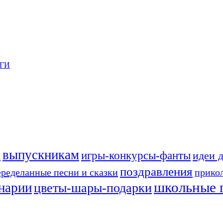
ГИ
выпускникам
а
игры-конкурсы-фанты
идеи 
поздравления
еределанные песни и сказки
прико
школьные 
енарии
цветы-шары-подарки