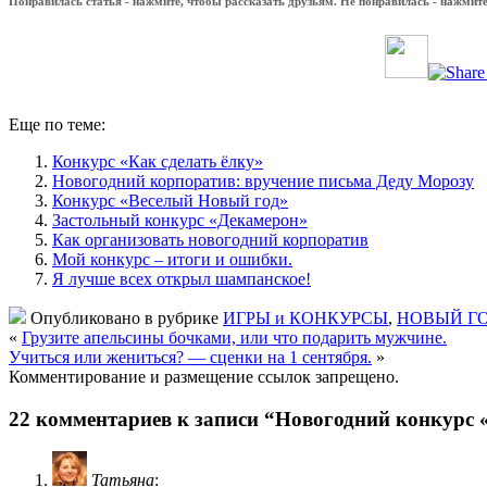
Понравилась статья - нажмите, чтобы рассказать друзьям. Не понравилась - нажмите,
Еще по теме:
Конкурс «Как сделать ёлку»
Новогодний корпоратив: вручение письма Деду Морозу
Конкурс «Веселый Новый год»
Застольный конкурс «Декамерон»
Как организовать новогодний корпоратив
Мой конкурс – итоги и ошибки.
Я лучше всех открыл шампанское!
Опубликовано в рубрике
ИГРЫ и КОНКУРСЫ
,
НОВЫЙ Г
«
Грузите апельсины бочками, или что подарить мужчине.
Учиться или жениться? — сценки на 1 сентября.
»
Комментирование и размещение ссылок запрещено.
22 комментариев к записи “Новогодний конкурс 
Татьяна
: