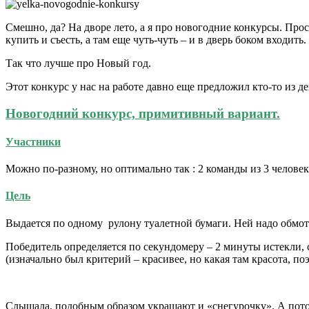
Смешно, да? На дворе лето, а я про новогодние конкурсы. Прос
купить и съесть, а там еще чуть-чуть – и в дверь боком входить.
Так что лучше про Новый год.
Этот конкурс
у нас на работе давно еще предложил кто-то из д
Новогодний конкурс, примитивный вариант.
Участники
Можно по-разному, но оптимально так : 2 команды из 3 челов
Цель
Выдается по одному рулону туалетной бумаги. Ней надо обмота
Победитель определяется по секундомеру – 2 минуты истекли, с
(изначально был критерий – красивее, но какая там красота, поэ
Слышала, подобным образом украшают и «снегурочку». А потом