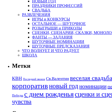
НОВЫЙ ГОД
ПРАЗДНИКИ ПРОФЕССИЙ
СВАДЬБА
РАЗВЛЕЧЕНИЯ
ИГРЫ и КОНКУРСЫ
ОСТАЛЬНОЕ — ШУТОЧНОЕ
РОЗЫГРЫШИ и ПРИКОЛЫ
СЦЕНКИ, СЦЕНАРИИ, СКАЗКИ, МОНОЛО
ФАНТЫ — ЗАДАНИЯ
ШУТОЧНЫЕ НОМИНАЦИИ
ШУТОЧНЫЕ ПРЕДСКАЗАНИЯ
ЧТО ВОЛНУЕТ И ЧТО РАДУЕТ
ШКОЛА
Метки
веселая свадьб
КВН
Св.Валентин
Последний звонок
корпоратив
новый год
номинации
п
с днем рожденья
сценки и сц
Победы
чувства