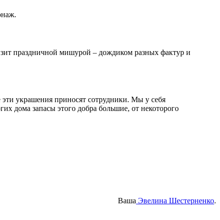
онаж.
квизит праздничной мишурой – дождиком разных фактур и
е эти украшения приносят сотрудники. Мы у себя
гих дома запасы этого добра большие, от некоторого
Ваша
Эвелина Шестерненко
.