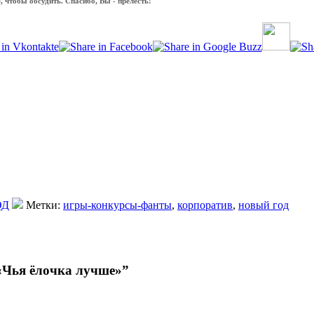
 чтобы обсудить. Спасибо, Вы - прелесть!
ОД
Метки:
игры-конкурсы-фанты
,
корпоратив
,
новый год
«Чья ёлочка лучше»”