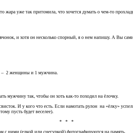
то жара уже так притомила, что хочется думать о чем-то прохла
евчонок, и хотя он несколько спорный, я о нем напишу. А Вы сам
ек – 2 женщины и 1 мужчина.
ть мужчину так, чтобы он хоть как-то походил на ёлочку.
висток. И у кого что есть. Если намотать рулон на «ёлку» успел
тому пусть будет веселее).
* * *
 с ними (елкой или снегуркой) фотографируются на память.