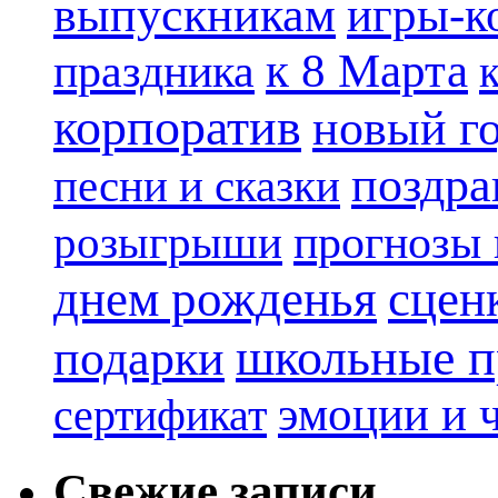
выпускникам
игры-к
к 8 Марта
праздника
корпоратив
новый г
поздра
песни и сказки
прогнозы 
розыгрыши
днем рожденья
сцен
школьные п
подарки
эмоции и 
сертификат
Свежие записи