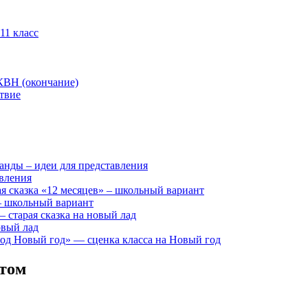
11 класс
КВН (окончание)
твие
анды – идеи для представления
авления
я сказка «12 месяцев» – школьный вариант
 – школьный вариант
 старая сказка на новый лад
овый лад
д Новый год» — сценка класса на Новый год
етом