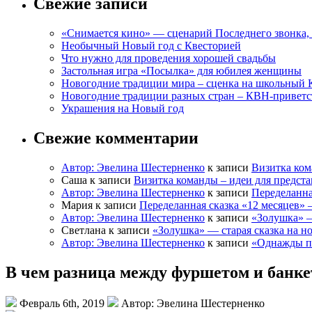
Свежие записи
«Снимается кино» — сценарий Последнего звонка, 
Необычный Новый год с Квесторией
Что нужно для проведения хорошей свадьбы
Застольная игра «Посылка» для юбилея женщины
Новогодние традиции мира – сценка на школьный 
Новогодние традиции разных стран – КВН-приветс
Украшения на Новый год
Свежие комментарии
Автор: Эвелина Шестерненко
к записи
Визитка ком
Саша к записи
Визитка команды – идеи для предст
Автор: Эвелина Шестерненко
к записи
Переделанна
Мария к записи
Переделанная сказка «12 месяцев»
Автор: Эвелина Шестерненко
к записи
«Золушка» —
Светлана к записи
«Золушка» — старая сказка на н
Автор: Эвелина Шестерненко
к записи
«Однажды по
В чем разница между фуршетом и банк
Февраль 6th, 2019
Автор: Эвелина Шестерненко