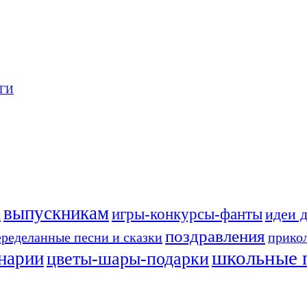
ГИ
выпускникам
а
игры-конкурсы-фанты
идеи 
поздравления
еределанные песни и сказки
прико
школьные 
енарии
цветы-шары-подарки