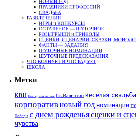
НОВЫЙ ГОД
ПРАЗДНИКИ ПРОФЕССИЙ
СВАДЬБА
РАЗВЛЕЧЕНИЯ
ИГРЫ и КОНКУРСЫ
ОСТАЛЬНОЕ — ШУТОЧНОЕ
РОЗЫГРЫШИ и ПРИКОЛЫ
СЦЕНКИ, СЦЕНАРИИ, СКАЗКИ, МОНОЛО
ФАНТЫ — ЗАДАНИЯ
ШУТОЧНЫЕ НОМИНАЦИИ
ШУТОЧНЫЕ ПРЕДСКАЗАНИЯ
ЧТО ВОЛНУЕТ И ЧТО РАДУЕТ
ШКОЛА
Метки
веселая свадьб
КВН
Св.Валентин
Последний звонок
корпоратив
новый год
номинации
п
с днем рожденья
сценки и сц
Победы
чувства