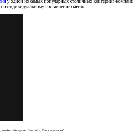
тия
у одной из самых популярных столичных кейтеринг-компан
ги по индивидуальному составлению меню.
 чтобы обсудить. Спасибо, Вы - прелесть!