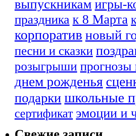
выпускникам
игры-к
к 8 Марта
праздника
корпоратив
новый г
поздра
песни и сказки
прогнозы 
розыгрыши
днем рожденья
сцен
школьные п
подарки
эмоции и 
сертификат
Свежие записи