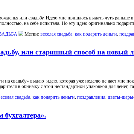
 рожденья или свадьбу. Идею мне пришлось выдать чуть раньше в
олностью, на себе испытала. Но эту идею оригинально подарить д
ВАДЬБА
Метки:
веселая свадьба
,
как подарить деньги
,
поздра
адьбу, или старинный способ на новый л
и на свадьбу» выдаю идею, которая уже неделю не дает мне пок
арителя в обнимку с этой нестандартной упаковкой для денег, так
веселая свадьба
,
как подарить деньги
,
поздравления
,
цветы-шары
 бухгалтера».