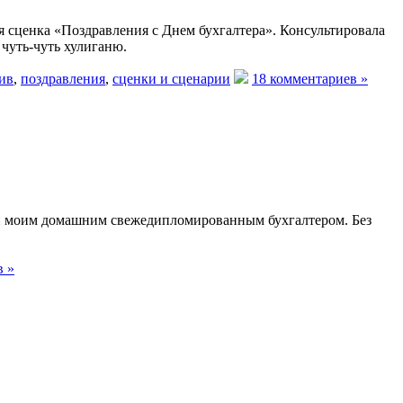
я сценка «Поздравления с Днем бухгалтера». Консультировала
 чуть-чуть хулиганю.
ив
,
поздравления
,
сценки и сценарии
18 комментариев »
 и моим домашним свежедипломированным бухгалтером. Без
в »