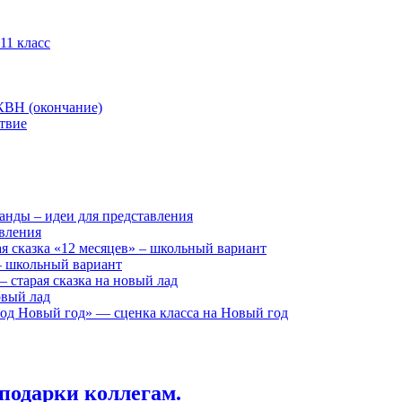
11 класс
КВН (окончание)
твие
анды – идеи для представления
авления
я сказка «12 месяцев» – школьный вариант
 – школьный вариант
 старая сказка на новый лад
овый лад
д Новый год» — сценка класса на Новый год
подарки коллегам.