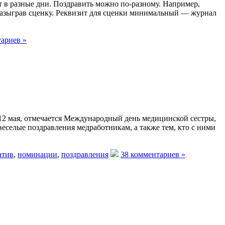
т в разные дни. Поздравить можно по-разному. Например,
 разыграв сценку. Реквизит для сценки минимальный — журнал
тариев »
12 мая, отмечается Международный день медицинской сестры,
веселые поздравления медработникам, а также тем, кто с ними
атив
,
номинации
,
поздравления
38 комментариев »