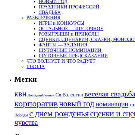
НОВЫЙ ГОД
ПРАЗДНИКИ ПРОФЕССИЙ
СВАДЬБА
РАЗВЛЕЧЕНИЯ
ИГРЫ и КОНКУРСЫ
ОСТАЛЬНОЕ — ШУТОЧНОЕ
РОЗЫГРЫШИ и ПРИКОЛЫ
СЦЕНКИ, СЦЕНАРИИ, СКАЗКИ, МОНОЛО
ФАНТЫ — ЗАДАНИЯ
ШУТОЧНЫЕ НОМИНАЦИИ
ШУТОЧНЫЕ ПРЕДСКАЗАНИЯ
ЧТО ВОЛНУЕТ И ЧТО РАДУЕТ
ШКОЛА
Метки
веселая свадьб
КВН
Св.Валентин
Последний звонок
корпоратив
новый год
номинации
п
с днем рожденья
сценки и сц
Победы
чувства