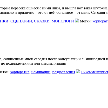
оторые пересекающиеся с ними лица, и вышла вот такая шуточна
вильно и прилично – это от неё, остальное – от меня. Сегодня я
НКИ, СЦЕНАРИИ, СКАЗКИ, МОНОЛОГИ
Метки:
корпорат
в, сочиненные мной сегодня после консультаций с Википедией
 по подразделениям или специализации
етки:
корпоратив
,
номинации
,
поздравления
16 комментарие
!