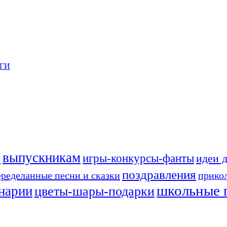
ГИ
выпускникам
а
игры-конкурсы-фанты
идеи 
поздравления
еределанные песни и сказки
прико
школьные 
енарии
цветы-шары-подарки