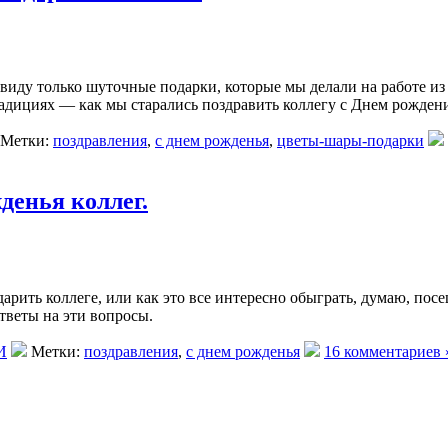
в виду только шуточные подарки, которые мы делали на работе и
дициях — как мы старались поздравить коллегу с Днем рождения
Метки:
поздравления
,
с днем рожденья
,
цветы-шары-подарки
денья коллег.
дарить коллеге, или как это все интересно обыграть, думаю, по
тветы на эти вопросы.
И
Метки:
поздравления
,
с днем рожденья
16 комментариев 