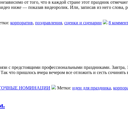
независимо от того, что в каждой стране этот праздник отмечаю
видео ниже — показав видеоролик. Или, записав из него слова,
тки:
корпоратив
,
поздравления
,
сценки и сценарии
8 коммен
язи с предстоящими профессиональными праздниками. Завтра, 
Так что пришлось вчера вечером все отложить и сесть сочинять 
ТОЧНЫЕ НОМИНАЦИИ
Метки:
идеи для праздника
,
корпор
м.