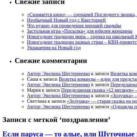
Свежие записи
«Снимается кино» — сценарий Последнего звонка, 
Необычный Новый год с Квесторией
Что нужно для проведения хорошей свадьбы
Застольная игра «Посылка» для юбилея женщины
Новогодние традиции мира – сценка на школьный 
Новогодние традиции разных стран – КВН-приветс
Украшения на Новый год
Свежие комментарии
Автор: Эвелина Шестерненко
к записи
Визитка ком
Саша к записи
Визитка команды – идеи для предст
Автор: Эвелина Шестерненко
к записи
Переделанна
Мария к записи
Переделанная сказка «12 месяцев»
Автор: Эвелина Шестерненко
к записи
«Золушка» —
Светлана к записи
«Золушка» — старая сказка на н
Автор: Эвелина Шестерненко
к записи
«Однажды по
Записи с меткой ‘поздравления’
Если паруса — то алые, или Шуточные 