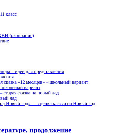
11 класс
КВН (окончание)
твие
анды – идеи для представления
авления
я сказка «12 месяцев» – школьный вариант
 – школьный вариант
 старая сказка на новый лад
овый лад
д Новый год» — сценка класса на Новый год
ературе, продолжение