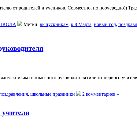
елю от родителей и учеников. Совместно, но поочередно)) Трад
.
ШКОЛА
Метки:
выпускникам
,
к 8 Марта
,
новый год
,
поздрав
руководителя
пускникам от классного руководителя (или от первого учителя
поздравления
,
школьные праздники
2 комментариев »
 учителя