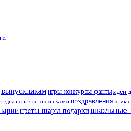
ГИ
выпускникам
а
игры-конкурсы-фанты
идеи 
поздравления
еределанные песни и сказки
прико
школьные 
енарии
цветы-шары-подарки