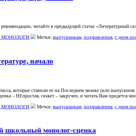
и рекомендации, читайте в предыдущей статье «Литературный сал
, МОНОЛОГИ
Метки:
выпускникам
,
поздравления
,
с днем ро
ературе, начало
ласса, которые ставили ее на Последнем звонке (или выпускном 
ценка – НЕпростая, сюжет – закручен, и читать Вам придется мн
, МОНОЛОГИ
Метки:
выпускникам
,
поздравления
,
с днем ро
ый школьный монолог-сценка