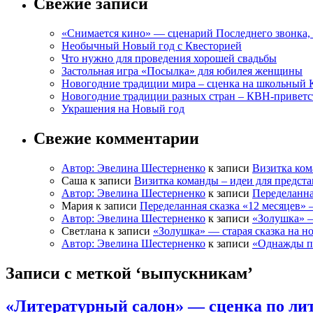
Свежие записи
«Снимается кино» — сценарий Последнего звонка, 
Необычный Новый год с Квесторией
Что нужно для проведения хорошей свадьбы
Застольная игра «Посылка» для юбилея женщины
Новогодние традиции мира – сценка на школьный 
Новогодние традиции разных стран – КВН-приветс
Украшения на Новый год
Свежие комментарии
Автор: Эвелина Шестерненко
к записи
Визитка ком
Саша к записи
Визитка команды – идеи для предст
Автор: Эвелина Шестерненко
к записи
Переделанна
Мария к записи
Переделанная сказка «12 месяцев»
Автор: Эвелина Шестерненко
к записи
«Золушка» —
Светлана к записи
«Золушка» — старая сказка на н
Автор: Эвелина Шестерненко
к записи
«Однажды по
Записи с меткой ‘выпускникам’
«Литературный салон» — сценка по лит