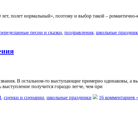
лет, полет нормальный», поэтому и выбор такой – романтично-к
переделанные песни и сказки
,
поздравления
,
школьные праздни
ения
азвания. В остальном-то выступающие примерно одинаковы, а вы
 выступление получится гораздо легче, чем при
Н
,
сценки и сценарии
,
школьные праздники
16 комментариев 