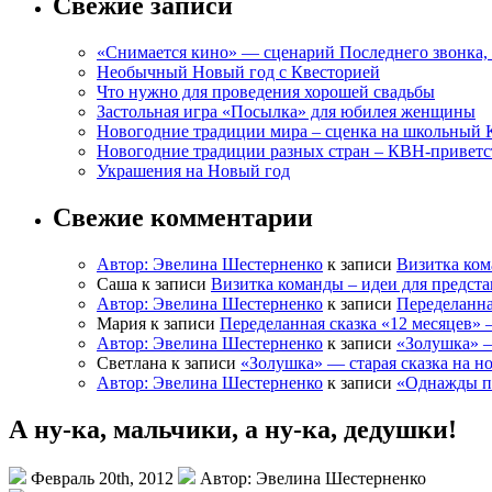
Свежие записи
«Снимается кино» — сценарий Последнего звонка, 
Необычный Новый год с Квесторией
Что нужно для проведения хорошей свадьбы
Застольная игра «Посылка» для юбилея женщины
Новогодние традиции мира – сценка на школьный 
Новогодние традиции разных стран – КВН-приветс
Украшения на Новый год
Свежие комментарии
Автор: Эвелина Шестерненко
к записи
Визитка ком
Саша к записи
Визитка команды – идеи для предст
Автор: Эвелина Шестерненко
к записи
Переделанна
Мария к записи
Переделанная сказка «12 месяцев»
Автор: Эвелина Шестерненко
к записи
«Золушка» —
Светлана к записи
«Золушка» — старая сказка на н
Автор: Эвелина Шестерненко
к записи
«Однажды по
А ну-ка, мальчики, а ну-ка, дедушки!
Февраль 20th, 2012
Автор: Эвелина Шестерненко