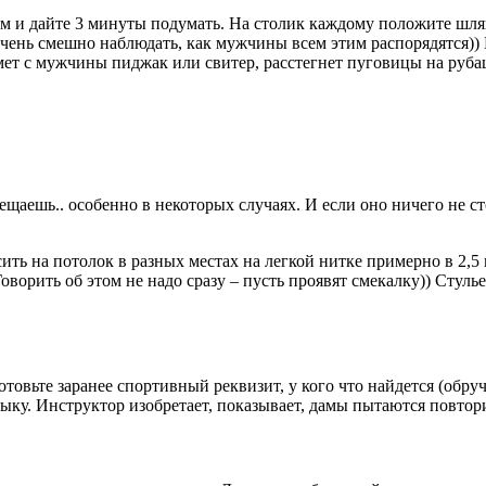
ом и дайте 3 минуты подумать. На столик каждому положите шляп
очень смешно наблюдать, как мужчины всем этим распорядятся)) 
т с мужчины пиджак или свитер, расстегнет пуговицы на рубашке
ещаешь.. особенно в некоторых случаях. И если оно ничего не ст
ть на потолок в разных местах на легкой нитке примерно в 2,5 
 Говорить об этом не надо сразу – пусть проявят смекалку)) Стул
вьте заранее спортивный реквизит, у кого что найдется (обруч,
зыку. Инструктор изобретает, показывает, дамы пытаются повтор