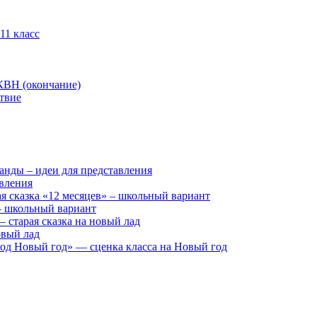
11 класс
КВН (окончание)
твие
анды – идеи для представления
авления
я сказка «12 месяцев» – школьный вариант
 – школьный вариант
 старая сказка на новый лад
овый лад
д Новый год» — сценка класса на Новый год