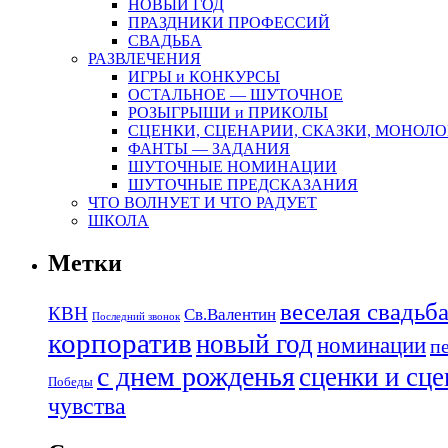
НОВЫЙ ГОД
ПРАЗДНИКИ ПРОФЕССИЙ
СВАДЬБА
РАЗВЛЕЧЕНИЯ
ИГРЫ и КОНКУРСЫ
ОСТАЛЬНОЕ — ШУТОЧНОЕ
РОЗЫГРЫШИ и ПРИКОЛЫ
СЦЕНКИ, СЦЕНАРИИ, СКАЗКИ, МОНОЛО
ФАНТЫ — ЗАДАНИЯ
ШУТОЧНЫЕ НОМИНАЦИИ
ШУТОЧНЫЕ ПРЕДСКАЗАНИЯ
ЧТО ВОЛНУЕТ И ЧТО РАДУЕТ
ШКОЛА
Метки
веселая свадьб
КВН
Св.Валентин
Последний звонок
корпоратив
новый год
номинации
п
с днем рожденья
сценки и сц
Победы
чувства