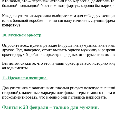
Кто забыл, это – персонаж истории про Карлсона, домоправите
большой подкладной бюст и живот, фартук, хорошо бы парик, е
Каждый участник-мужчина выбирает сам для себя двух женщин-а
или в большой коробке — и по сигналу начинает. Лучшая фреке
конфетку)
10. Мужской оркестр.
Опросите всех: нужны детские (игрушечные) музыкальные инстр
другое. Тут, наверное, стоит вызвать одного мужчину и разре
оркестр двух барабанов, оркестр народных инструментов имени 
Вы потом скажите, что это лучший оркестр за всю историю мира
аплодисменты.
11. Идеальная женщина.
Два участника с завязанными глазами рисуют вслепую внешний 
стороной), надежные маркеры или фломастеры темного цвета и п
прокомментировать, что именно они пытались нарисовать.
Фанты к 23 февраля – только для мужчин.