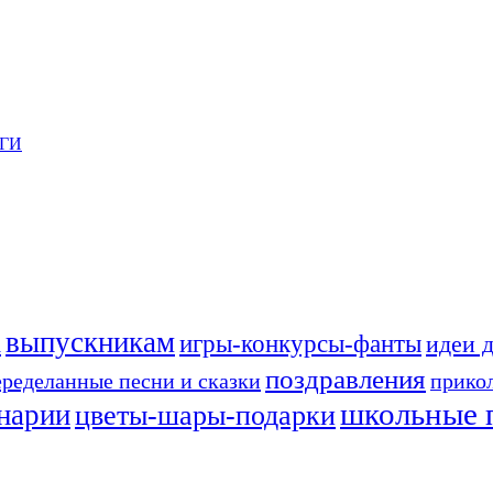
ГИ
выпускникам
а
игры-конкурсы-фанты
идеи 
поздравления
еределанные песни и сказки
прико
школьные 
енарии
цветы-шары-подарки