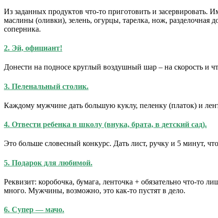
Из заданных продуктов что-то приготовить и засервировать. Им
маслины (оливки), зелень, огурцы, тарелка, нож, разделочная 
соперника.
2. Эй, официант!
Донести на подносе круглый воздушный шар – на скорость и ч
3. Пеленальный столик.
Каждому мужчине дать большую куклу, пеленку (платок) и ленту
4. Отвести ребенка в школу (внука, брата, в детский сад).
Это больше словесный конкурс. Дать лист, ручку и 5 минут, чт
5. Подарок для любимой.
Реквизит: коробочка, бумага, ленточка + обязательно что-то лиш
много. Мужчины, возможно, это как-то пустят в дело.
6. Супер — мачо.