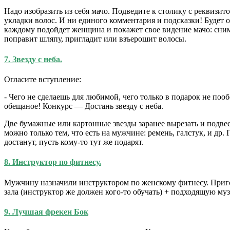
Надо изобразить из себя мачо. Подведите к столику с реквизит
укладки волос. И ни единого комментария и подсказки! Будет 
каждому подойдет женщина и покажет свое видение мачо: сниме
поправит шляпу, пригладит или взъерошит волосы.
7. Звезду с неба.
Огласите вступление:
- Чего не сделаешь для любимой, чего только в подарок не пооб
обещаное! Конкурс — Достань звезду с неба.
Две бумажные или картонные звезды заранее вырезать и подвеси
можно только тем, что есть на мужчине: ремень, галстук, и др.
достанут, пусть кому-то тут же подарят.
8. Инструктор по фитнесу.
Мужчину назначили инструктором по женскому фитнесу. Пригото
зала (инструктор же должен кого-то обучать) + подходящую му
9. Лучшая фрекен Бок