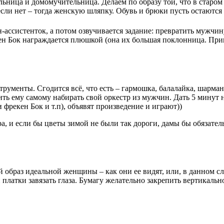
льница и домомучительница. Делаем по образу той, что в старом
сли нет – тогда женскую шляпку. Обувь и брюки пусть остаются
ссистенток, а потом озвучивается задание: превратить мужчину
н Бок награждается плюшкой (она их большая поклонница. Пригот
ументы. Сгодится всё, что есть – гармошка, балалайка, шарманк
шить ему самому набирать свой оркестр из мужчин. Дать 5 минут 
фрекен Бок и т.п), объявят произведение и играют))
, и если бы цветы зимой не были так дороги, дамы бы обязательн
образ идеальной женщины – как они ее видят, или, в данном сл
латки завязать глаза. Бумагу желательно закрепить вертикально.