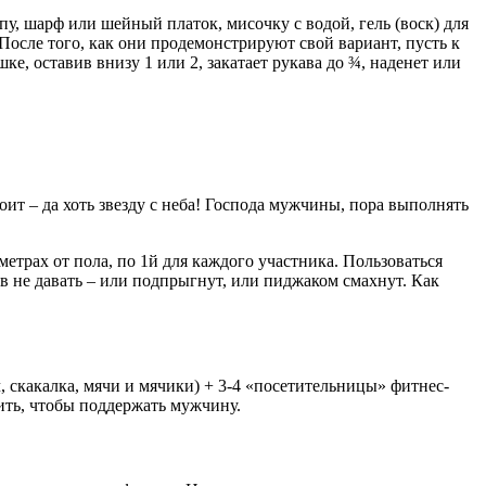
у, шарф или шейный платок, мисочку с водой, гель (воск) для
После того, как они продемонстрируют свой вариант, пусть к
, оставив внизу 1 или 2, закатает рукава до ¾, наденет или
оит – да хоть звезду с неба! Господа мужчины, пора выполнять
метрах от пола, по 1й для каждого участника. Пользоваться
ьев не давать – или подпрыгнут, или пиджаком смахнут. Как
 скакалка, мячи и мячики) + 3-4 «посетительницы» фитнес-
ить, чтобы поддержать мужчину.