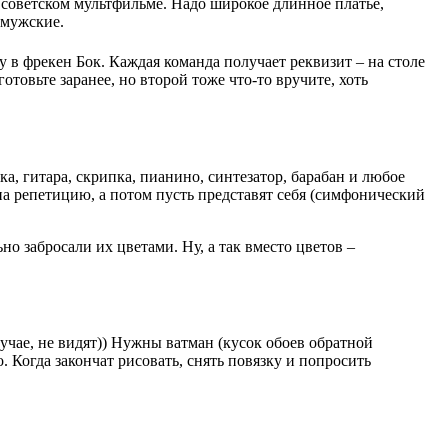
 советском мультфильме. Надо широкое длинное платье,
 мужские.
 в фрекен Бок. Каждая команда получает реквизит – на столе
овьте заранее, но второй тоже что-то вручите, хоть
а, гитара, скрипка, пианино, синтезатор, барабан и любое
на репетицию, а потом пусть представят себя (симфонический
о забросали их цветами. Ну, а так вместо цветов –
учае, не видят)) Нужны ватман (кусок обоев обратной
 Когда закончат рисовать, снять повязку и попросить