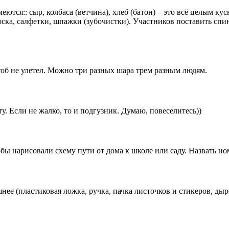
еются:: сыр, колбаса (ветчина), хлеб (батон) – это всё целым к
доска, салфетки, шпажки (зубочистки). Участников поставить сп
тоб не улетел. Можно три разных шара трем разным людям.
. Если не жалко, то и подгузник. Думаю, повеселитесь))
обы нарисовали схему пути от дома к школе или саду. Назвать но
нее (пластиковая ложка, ручка, пачка листочков и стикеров, дыро