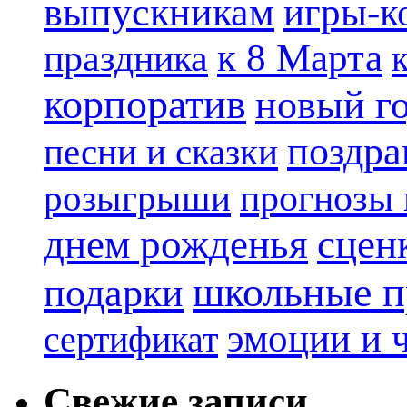
выпускникам
игры-к
к 8 Марта
праздника
корпоратив
новый г
поздра
песни и сказки
прогнозы 
розыгрыши
днем рожденья
сцен
школьные п
подарки
эмоции и 
сертификат
Свежие записи