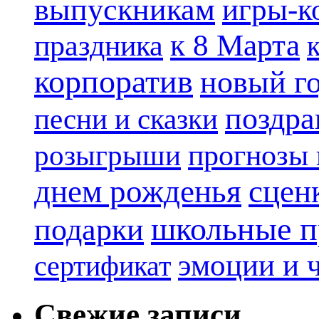
выпускникам
игры-к
к 8 Марта
праздника
корпоратив
новый г
поздра
песни и сказки
прогнозы 
розыгрыши
днем рожденья
сцен
школьные п
подарки
эмоции и 
сертификат
Свежие записи